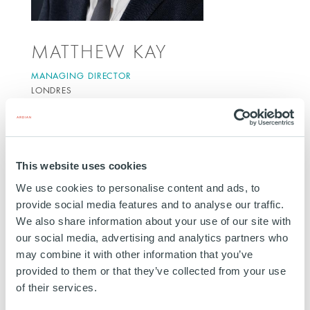
MATTHEW KAY
MANAGING DIRECTOR
LONDRES
Matt a plus de 15 ans d'expérience dans les
opérations sur le marché privé . Il a notamment
passé 9 ans chez Cheyne Capital, où il a travaillé
This website uses cookies
sur un large éventail d'actifs alternatifs et de
We use cookies to personalise content and ads, to
structures de fonds. Avant de rejoindre Ardian, il a
provide social media features and to analyse our traffic.
passé 5 ans chez Lendinvest, un bailleur de fonds
We also share information about your use of our site with
immobilier basé au Royaume-Uni, où il était
our social media, advertising and analytics partners who
may combine it with other information that you’ve
directeur des opérations pour leur activité de gestion
provided to them or that they’ve collected from your use
de capital, avec la responsabilité de développer
of their services.
l'activité des fonds et la plate-forme technologique,