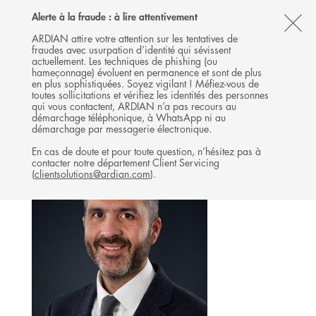
Follow
Follow
Follow
Follow
Ardian
Alerte à la fraude : à lire attentivement
MENU
Ardian
Ardian
Ardian
on
CL
on
on
on
Jobs
ARDIAN attire votre attention sur les tentatives de
fraudes avec usurpation d’identité qui sévissent
X
LinkedIn
YouTube
on
TH
PRIVATE CREDIT
actuellement. Les techniques de phishing (ou
LinkedIn
AL
hameçonnage) évoluent en permanence et sont de plus
L'ÉQUIPE
en plus sophistiquées. Soyez vigilant ! Méfiez-vous de
B
toutes sollicitations et vérifiez les identités des personnes
qui vous contactent, ARDIAN n’a pas recours au
démarchage téléphonique, à WhatsApp ni au
démarchage par messagerie électronique.
En cas de doute et pour toute question, n’hésitez pas à
contacter notre département Client Servicing
(
clientsolutions@ardian.com
).