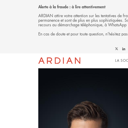
Alerte à la fraude : à lire attentivement
ARDIAN attire votre attention sur les tentatives de 
permanence et sont de plus en plus sophistiquées. Soy
recours au démarchage téléphonique, à WhatsApp 
En cas de doute et pour toute question, n’hésitez pas
L'ÉQUIPE
Follow
Foll
Mai
Ardian
Ardi
LA SOC
on
on
X
Link
navi