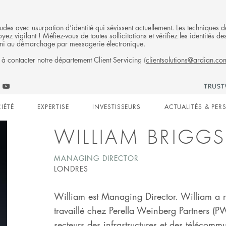
fraudes avec usurpation d’identité qui sévissent actuellement. Les technique
ez vigilant ! Méfiez-vous de toutes sollicitations et vérifiez les identités
ni au démarchage par messagerie électronique.
 à contacter notre département Client Servicing (
clientsolutions@ardian.co
Follow
ow
Follow
Ardian
n
an
Ardian
on
IÉTÉ
EXPERTISE
INVESTISSEURS
ACTUALITÉS & PER
on
Jobs
edIn
YouTube
on
gation
LinkedIn
WILLIAM BRIGGS
MANAGING DIRECTOR
LONDRES
William est Managing Director. William a 
travaillé chez Perella Weinberg Partners (PWP
secteurs des infrastructures et des télécom