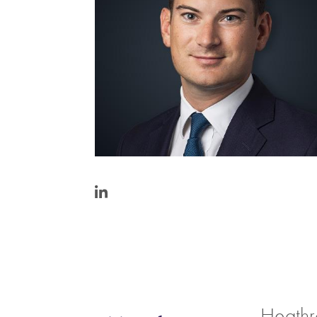
https://www.linkedin.com/in/wabrigg
Heath