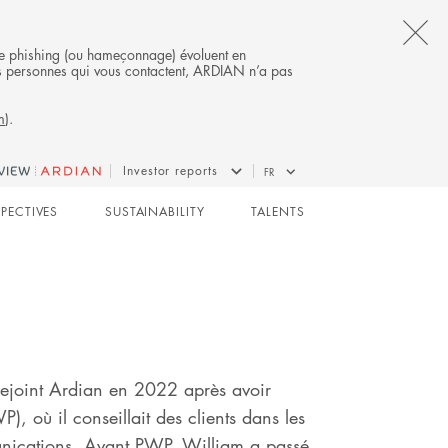
CL
s de phishing (ou hameçonnage) évoluent en
 des personnes qui vous contactent, ARDIAN n’a pas
TH
m
).
AL
B
INFRASTRUCTURE
Investor reports
FR
SPECTIVES
SUSTAINABILITY
TALENTS
rejoint Ardian en 2022 après avoir
), où il conseillait des clients dans les
munications. Avant PWP, William a passé