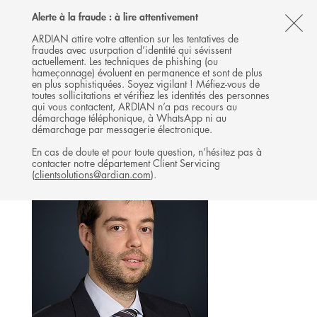
Follow
Follow
Follow
Follow
Ardian
Alerte à la fraude : à lire attentivement
MENU
Ardian
Ardian
Ardian
on
CL
on
on
on
Jobs
ARDIAN attire votre attention sur les tentatives de
fraudes avec usurpation d’identité qui sévissent
X
LinkedIn
YouTube
on
TH
INFRASTRUCTURE
actuellement. Les techniques de phishing (ou
LinkedIn
AL
hameçonnage) évoluent en permanence et sont de plus
L'ÉQUIPE
en plus sophistiquées. Soyez vigilant ! Méfiez-vous de
B
toutes sollicitations et vérifiez les identités des personnes
qui vous contactent, ARDIAN n’a pas recours au
démarchage téléphonique, à WhatsApp ni au
démarchage par messagerie électronique.
En cas de doute et pour toute question, n’hésitez pas à
contacter notre département Client Servicing
(
clientsolutions@ardian.com
).