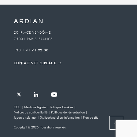
unit
To
20, PLACE VENDÔME
75001 PARIS, FRANCE
email
+33 1 41 71 92 00
CONTACTS ET BUREAUX
Follow
Follow
Follow
Follow
Ardian
CGU
Mentions légales
Politique Cookies
Ardian
Ardian
Ardian
on
Notices de confidentialité
Politique de rémunération
on
on
on
Jobs
Japan disclaimer
Switzerland client information
Plan du site
X
LinkedIn
YouTube
on
BACK
Copyright © 2026. Tous droits réservés.
LinkedIn
TO