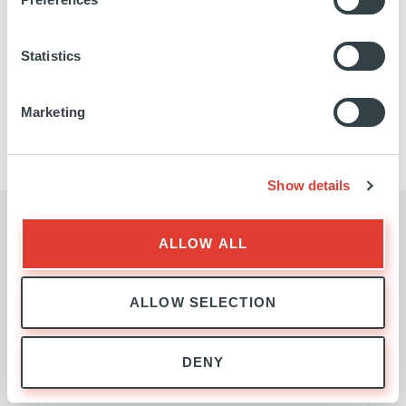
Statistics
INFRASTRUCTURE
Marketing
L'ÉQUIPE
Show details
DEMANDE DE RENSEIGNEMENTS
ALLOW ALL
Contacter l'équipe Infrastructure
ALLOW SELECTION
Prénom
DENY