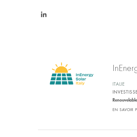
https://www.linkedin.com/in/simone-
tonon-
0875042/
InEnerg
ITALIE
INVESTIS
Renouvelabl
EN SAVOIR 