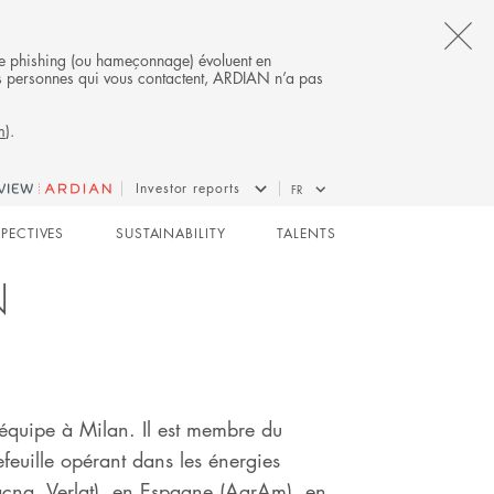
CL
s de phishing (ou hameçonnage) évoluent en
 des personnes qui vous contactent, ARDIAN n’a pas
TH
m
).
AL
B
INFRASTRUCTURE
Investor reports
FR
SPECTIVES
SUSTAINABILITY
TALENTS
N
équipe à Milan. Il est membre du
efeuille opérant dans les énergies
acna, Verlat), en Espagne (AgrAm), en