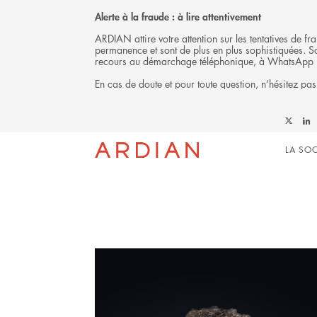
Alerte à la fraude : à lire attentivement
ARDIAN attire votre attention sur les tentatives de 
permanence et sont de plus en plus sophistiquées. Soy
recours au démarchage téléphonique, à WhatsApp 
En cas de doute et pour toute question, n’hésitez pas
L'ÉQUIPE
Follow
Foll
Mai
Ardian
Ardi
LA SOC
on
on
X
Link
navi