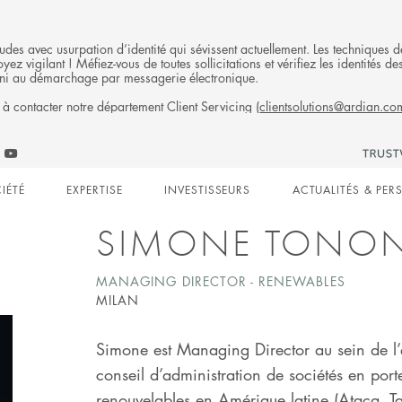
fraudes avec usurpation d’identité qui sévissent actuellement. Les technique
ez vigilant ! Méfiez-vous de toutes sollicitations et vérifiez les identités
ni au démarchage par messagerie électronique.
 à contacter notre département Client Servicing (
clientsolutions@ardian.co
Follow
ow
Follow
Ardian
n
an
Ardian
on
IÉTÉ
EXPERTISE
INVESTISSEURS
ACTUALITÉS & PER
on
Jobs
edIn
YouTube
on
gation
LinkedIn
SIMONE TONO
MANAGING DIRECTOR - RENEWABLES
MILAN
Simone est Managing Director au sein de l’
conseil d’administration de sociétés en port
renouvelables en Amérique latine (Ataca, T