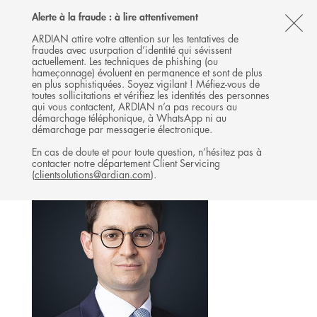
Follow
Follow
Follow
Follow
Ardian
Alerte à la fraude : à lire attentivement
MENU
Ardian
Ardian
Ardian
on
CL
on
on
on
Jobs
ARDIAN attire votre attention sur les tentatives de
fraudes avec usurpation d’identité qui sévissent
X
LinkedIn
YouTube
on
TH
INFRASTRUCTURE
actuellement. Les techniques de phishing (ou
LinkedIn
AL
hameçonnage) évoluent en permanence et sont de plus
L'ÉQUIPE
en plus sophistiquées. Soyez vigilant ! Méfiez-vous de
B
toutes sollicitations et vérifiez les identités des personnes
qui vous contactent, ARDIAN n’a pas recours au
démarchage téléphonique, à WhatsApp ni au
démarchage par messagerie électronique.
En cas de doute et pour toute question, n’hésitez pas à
contacter notre département Client Servicing
(
clientsolutions@ardian.com
).