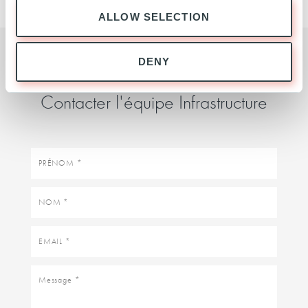
ALLOW SELECTION
DENY
DEMANDE DE RENSEIGNEMENTS
Contacter l'équipe Infrastructure
Prénom
Nom
Email
Message