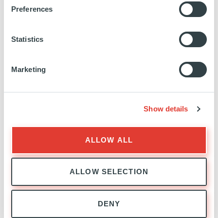
Preferences
Statistics
4NEW
Marketing
ITALIE/ ESPAGNE
Show details
INVESTISSEMENT
25 JUILLET 2019
Energie
ALLOW ALL
EN SAVOIR PLUS
ALLOW SELECTION
DENY