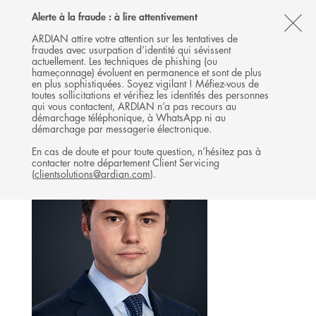
Follow
Follow
Follow
Follow
Ardian
Alerte à la fraude : à lire attentivement
MENU
Ardian
Ardian
Ardian
on
CL
on
on
on
Jobs
ARDIAN attire votre attention sur les tentatives de
fraudes avec usurpation d’identité qui sévissent
X
LinkedIn
YouTube
on
TH
INFRASTRUCTURE
actuellement. Les techniques de phishing (ou
LinkedIn
AL
hameçonnage) évoluent en permanence et sont de plus
L'ÉQUIPE
en plus sophistiquées. Soyez vigilant ! Méfiez-vous de
B
toutes sollicitations et vérifiez les identités des personnes
qui vous contactent, ARDIAN n’a pas recours au
démarchage téléphonique, à WhatsApp ni au
démarchage par messagerie électronique.
En cas de doute et pour toute question, n’hésitez pas à
contacter notre département Client Servicing
(
clientsolutions@ardian.com
).