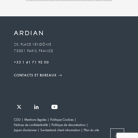
Business
unit
To
20, PLACE VENDÔME
75001 PARIS, FRANCE
email
+33 1 41 71 92 00
CONTACTS ET BUREAUX
Follow
Follow
Follow
Follow
Ardian
CGU
Mentions légales
Politique Cookies
Ardian
Ardian
Ardian
on
Notices de confidentialité
Politique de rémunération
on
on
on
Jobs
Japan disclaimer
Switzerland client information
Plan du site
X
LinkedIn
YouTube
on