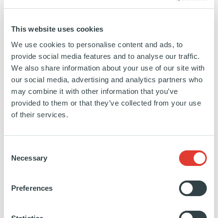
Technologie, Media et Télécoms
This website uses cookies
EN SAVOIR PLUS
We use cookies to personalise content and ads, to
provide social media features and to analyse our traffic.
We also share information about your use of our site with
our social media, advertising and analytics partners who
may combine it with other information that you’ve
provided to them or that they’ve collected from your use
Adamo
of their services.
ESPAGNE
Consent
INVESTISSEMENT
11 OCTOBRE 2021
Necessary
Selection
Technologie, Media et Télécoms
Preferences
EN SAVOIR PLUS