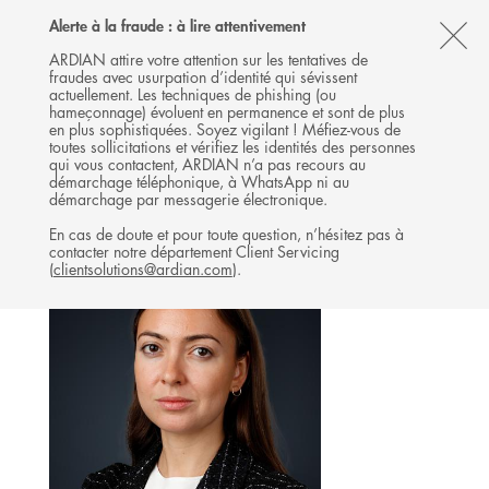
Follow
Follow
Follow
Follow
Ardian
Alerte à la fraude : à lire attentivement
MENU
Ardian
Ardian
Ardian
on
CL
on
on
on
Jobs
ARDIAN attire votre attention sur les tentatives de
fraudes avec usurpation d’identité qui sévissent
X
LinkedIn
YouTube
on
TH
INFRASTRUCTURE
actuellement. Les techniques de phishing (ou
LinkedIn
AL
hameçonnage) évoluent en permanence et sont de plus
L'ÉQUIPE
en plus sophistiquées. Soyez vigilant ! Méfiez-vous de
B
toutes sollicitations et vérifiez les identités des personnes
qui vous contactent, ARDIAN n’a pas recours au
démarchage téléphonique, à WhatsApp ni au
démarchage par messagerie électronique.
En cas de doute et pour toute question, n’hésitez pas à
contacter notre département Client Servicing
(
clientsolutions@ardian.com
).