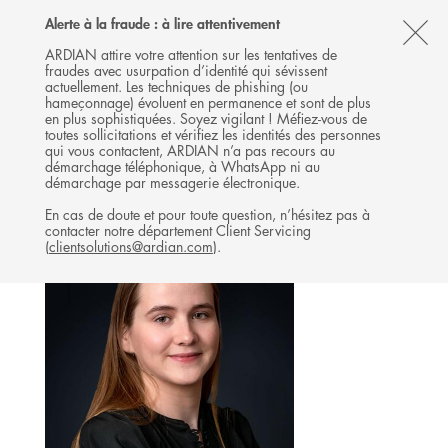
Follow
Follow
Follow
Follow
Ardian
Alerte à la fraude : à lire attentivement
MENU
Ardian
Ardian
Ardian
on
CL
on
on
on
Jobs
ARDIAN attire votre attention sur les tentatives de
fraudes avec usurpation d’identité qui sévissent
X
LinkedIn
YouTube
on
TH
EXPANSION
actuellement. Les techniques de phishing (ou
LinkedIn
AL
hameçonnage) évoluent en permanence et sont de plus
L'ÉQUIPE
en plus sophistiquées. Soyez vigilant ! Méfiez-vous de
B
toutes sollicitations et vérifiez les identités des personnes
qui vous contactent, ARDIAN n’a pas recours au
démarchage téléphonique, à WhatsApp ni au
démarchage par messagerie électronique.
En cas de doute et pour toute question, n’hésitez pas à
contacter notre département Client Servicing
(
clientsolutions@ardian.com
).