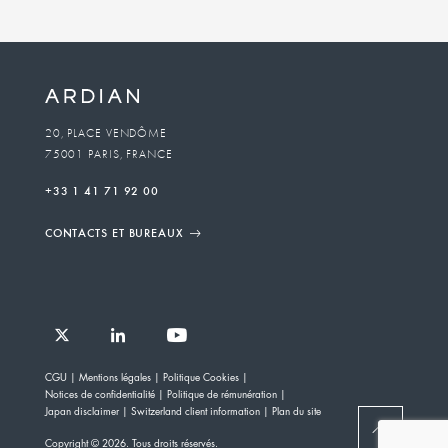
Business
unit
To
20, PLACE VENDÔME
75001 PARIS, FRANCE
email
+33 1 41 71 92 00
CONTACTS ET BUREAUX
Follow
Follow
Follow
Follow
Ardian
CGU
Mentions légales
Politique Cookies
Ardian
Ardian
Ardian
on
Notices de confidentialité
Politique de rémunération
on
on
on
Jobs
Japan disclaimer
Switzerland client information
Plan du site
X
LinkedIn
YouTube
on
BACK
Copyright © 2026. Tous droits réservés.