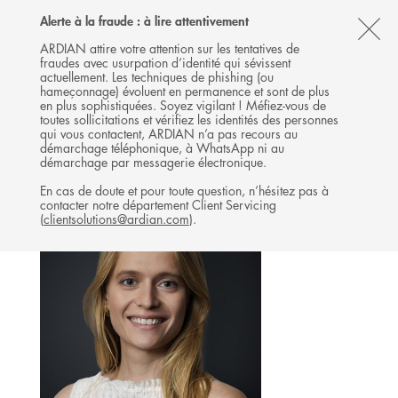
Follow
Follow
Follow
Follow
Ardian
Alerte à la fraude : à lire attentivement
MENU
Ardian
Ardian
Ardian
on
CL
on
on
on
Jobs
ARDIAN attire votre attention sur les tentatives de
fraudes avec usurpation d’identité qui sévissent
X
LinkedIn
YouTube
on
TH
EXPANSION
actuellement. Les techniques de phishing (ou
LinkedIn
AL
hameçonnage) évoluent en permanence et sont de plus
L'ÉQUIPE
en plus sophistiquées. Soyez vigilant ! Méfiez-vous de
B
toutes sollicitations et vérifiez les identités des personnes
qui vous contactent, ARDIAN n’a pas recours au
démarchage téléphonique, à WhatsApp ni au
démarchage par messagerie électronique.
En cas de doute et pour toute question, n’hésitez pas à
contacter notre département Client Servicing
(
clientsolutions@ardian.com
).