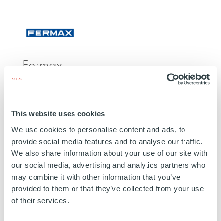
511475108/
Fermax
ESPAGNE
INVESTISSEMENT
25 FÉVRIER 2026
This website uses cookies
Technologie, Media et Télécoms
We use cookies to personalise content and ads, to
provide social media features and to analyse our traffic.
EN SAVOIR PLUS
We also share information about your use of our site with
our social media, advertising and analytics partners who
may combine it with other information that you’ve
provided to them or that they’ve collected from your use
of their services.