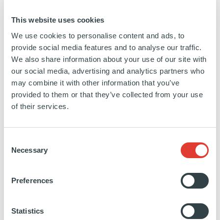
ROYAUME UNI
INVESTISSEMENT
18 MARS 2020
This website uses cookies
Technologie, Media et Télécoms
We use cookies to personalise content and ads, to
provide social media features and to analyse our traffic.
EN SAVOIR PLUS
We also share information about your use of our site with
our social media, advertising and analytics partners who
may combine it with other information that you’ve
provided to them or that they’ve collected from your use
of their services.
Consent
Study Group
Necessary
Selection
ROYAUME UNI
Preferences
INVESTISSEMENT
31 MAI 2019
Services aux entreprises
Statistics