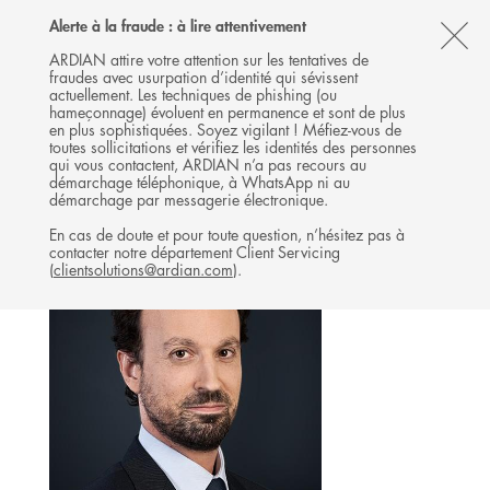
Follow
Follow
Follow
Follow
Ardian
Alerte à la fraude : à lire attentivement
MENU
Ardian
Ardian
Ardian
on
CL
on
on
on
Jobs
ARDIAN attire votre attention sur les tentatives de
fraudes avec usurpation d’identité qui sévissent
X
LinkedIn
YouTube
on
TH
BUYOUT
actuellement. Les techniques de phishing (ou
LinkedIn
AL
hameçonnage) évoluent en permanence et sont de plus
L'ÉQUIPE
en plus sophistiquées. Soyez vigilant ! Méfiez-vous de
B
toutes sollicitations et vérifiez les identités des personnes
qui vous contactent, ARDIAN n’a pas recours au
démarchage téléphonique, à WhatsApp ni au
démarchage par messagerie électronique.
En cas de doute et pour toute question, n’hésitez pas à
contacter notre département Client Servicing
(
clientsolutions@ardian.com
).