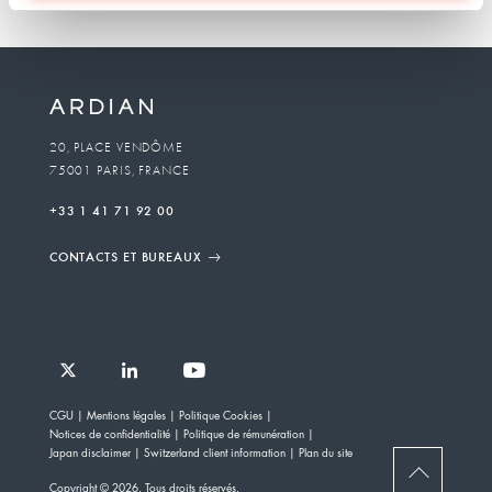
20, PLACE VENDÔME
75001 PARIS, FRANCE
+33 1 41 71 92 00
CONTACTS ET BUREAUX
Follow
Follow
Follow
Follow
Ardian
CGU
Mentions légales
Politique Cookies
Ardian
Ardian
Ardian
on
Notices de confidentialité
Politique de rémunération
on
on
on
Jobs
Japan disclaimer
Switzerland client information
Plan du site
X
LinkedIn
YouTube
on
BACK
Copyright © 2026. Tous droits réservés.