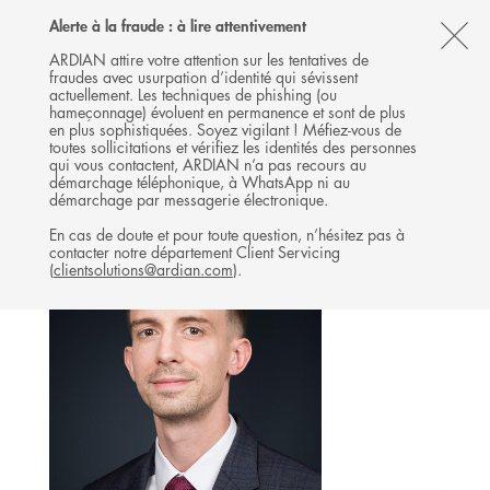
Follow
Follow
Follow
Follow
Ardian
Alerte à la fraude : à lire attentivement
MENU
Ardian
Ardian
Ardian
on
CL
on
on
on
Jobs
ARDIAN attire votre attention sur les tentatives de
fraudes avec usurpation d’identité qui sévissent
X
LinkedIn
YouTube
on
TH
BUYOUT
actuellement. Les techniques de phishing (ou
LinkedIn
AL
hameçonnage) évoluent en permanence et sont de plus
L'ÉQUIPE
en plus sophistiquées. Soyez vigilant ! Méfiez-vous de
B
toutes sollicitations et vérifiez les identités des personnes
qui vous contactent, ARDIAN n’a pas recours au
démarchage téléphonique, à WhatsApp ni au
démarchage par messagerie électronique.
En cas de doute et pour toute question, n’hésitez pas à
contacter notre département Client Servicing
(
clientsolutions@ardian.com
).