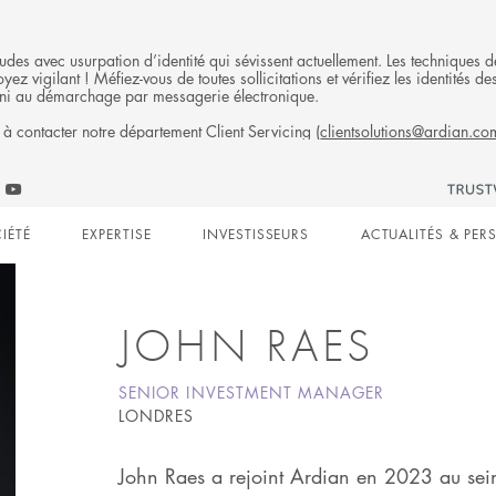
fraudes avec usurpation d’identité qui sévissent actuellement. Les technique
ez vigilant ! Méfiez-vous de toutes sollicitations et vérifiez les identités
ni au démarchage par messagerie électronique.
 à contacter notre département Client Servicing (
clientsolutions@ardian.co
Follow
ow
Follow
Ardian
n
an
Ardian
on
IÉTÉ
EXPERTISE
INVESTISSEURS
ACTUALITÉS & PER
on
Jobs
edIn
YouTube
on
gation
LinkedIn
JOHN RAES
SENIOR INVESTMENT MANAGER
LONDRES
John Raes a rejoint Ardian en 2023 au sei