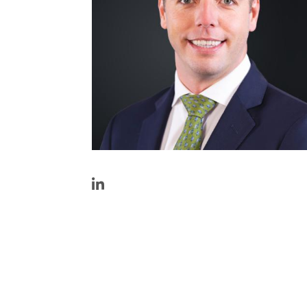
https://www.linkedin.com/in/john-
raes-
0ba78842/