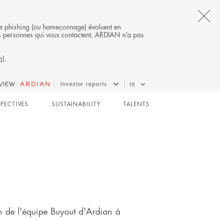
CL
s de phishing (ou hameçonnage) évoluent en
 des personnes qui vous contactent, ARDIAN n’a pas
TH
m
).
AL
B
BUYOUT
Investor reports
FR
SPECTIVES
SUSTAINABILITY
TALENTS
n de l'équipe Buyout d'Ardian à