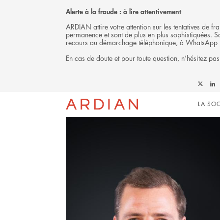
Alerte à la fraude : à lire attentivement
ARDIAN attire votre attention sur les tentatives de 
permanence et sont de plus en plus sophistiquées. Soy
recours au démarchage téléphonique, à WhatsApp 
En cas de doute et pour toute question, n’hésitez pas
L'ÉQUIPE
Follow
Foll
Mai
Ardian
Ardi
LA SOC
on
on
X
Link
navi