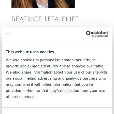
BÉATRICE LETALENET
ANALYST
PARIS
Béatrice a rejoint l’équipe Buyout à Paris en tant
au’Analyst en juillet 2025. Avant de rejoindre
This website uses cookies
Ardian, elle a effectué plusieurs stages, noteamment
We use cookies to personalise content and ads, to
en Private Equity chez Keensight et en Private Debt
provide social media features and to analyse our traffic.
We also share information about your use of our site with
chez Ardian. Elle est diplômée d’Emlyon Business
our social media, advertising and analytics partners who
School avec une spécialisation en Corporate
may combine it with other information that you’ve
Finance et a suivi un programme d’échange à l’UC
provided to them or that they’ve collected from your use
Berkeley.
of their services.
Education:
Emlyon Business School