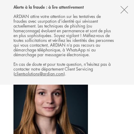
Follow
Follow
Follow
Follow
Ardian
Alerte à la fraude : à lire attentivement
MENU
Ardian
Ardian
Ardian
on
CL
on
on
on
Jobs
ARDIAN attire votre attention sur les tentatives de
fraudes avec usurpation d’identité qui sévissent
X
LinkedIn
YouTube
on
TH
BUYOUT
actuellement. Les techniques de phishing (ou
LinkedIn
AL
hameçonnage) évoluent en permanence et sont de plus
L'ÉQUIPE
en plus sophistiquées. Soyez vigilant ! Méfiez-vous de
B
toutes sollicitations et vérifiez les identités des personnes
qui vous contactent, ARDIAN n’a pas recours au
démarchage téléphonique, à WhatsApp ni au
démarchage par messagerie électronique.
En cas de doute et pour toute question, n’hésitez pas à
contacter notre département Client Servicing
(
clientsolutions@ardian.com
).