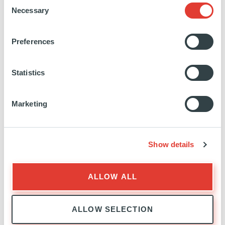
Consent
Necessary
Selection
https://www.linkedin.com/in/b%C3%A9atrice-
letalenet-
Preferences
07b327202/
Statistics
Marketing
Show details
BUYOUT
EXPERTISE
ALLOW ALL
ALLOW SELECTION