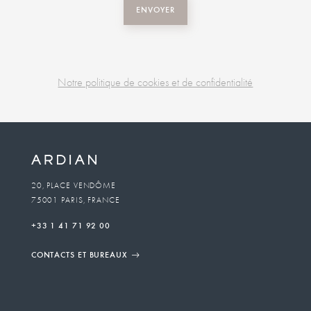
ENVOYER
Notre politique de cookies et de confidentialité
Business
unit
To
20, PLACE VENDÔME
75001 PARIS, FRANCE
email
+33 1 41 71 92 00
CONTACTS ET BUREAUX