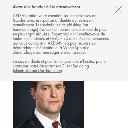
Follow
Follow
Follow
Follow
Ardian
Alerte à la fraude : à lire attentivement
MENU
Ardian
Ardian
Ardian
on
CL
on
on
on
Jobs
ARDIAN attire votre attention sur les tentatives de
fraudes avec usurpation d’identité qui sévissent
X
LinkedIn
YouTube
on
TH
EXPANSION
actuellement. Les techniques de phishing (ou
LinkedIn
AL
hameçonnage) évoluent en permanence et sont de plus
L'ÉQUIPE
en plus sophistiquées. Soyez vigilant ! Méfiez-vous de
B
toutes sollicitations et vérifiez les identités des personnes
qui vous contactent, ARDIAN n’a pas recours au
démarchage téléphonique, à WhatsApp ni au
démarchage par messagerie électronique.
En cas de doute et pour toute question, n’hésitez pas à
contacter notre département Client Servicing
(
clientsolutions@ardian.com
).