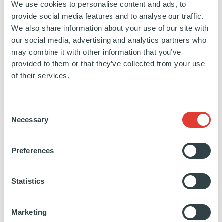
Swissbit
We use cookies to personalise content and ads, to
provide social media features and to analyse our traffic.
We also share information about your use of our site with
SUISSE
our social media, advertising and analytics partners who
INVESTISSEMENT
25 JUIN 2020
may combine it with other information that you’ve
Technologie, Media et Télécoms
provided to them or that they’ve collected from your use
of their services.
EN SAVOIR PLUS
Consent
Necessary
Selection
Preferences
SAAL Digital
Statistics
ALLEMAGNE
Marketing
INVESTISSEMENT
28 NOVEMBRE 2019