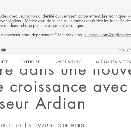
fraudes avec usurpation d’identité qui sévissent actuellement. Les technique
ez vigilant ! Méfiez-vous de toutes sollicitations et vérifiez les identités
ni au démarchage par messagerie électronique.
 à contacter notre département Client Servicing (
clientsolutions@ardian.co
Follow
ow
Follow
Ardian
n
an
Ardian
on
re dans une nouve
IÉTÉ
EXPERTISE
INVESTISSEURS
ACTUALITÉS & PER
on
Jobs
edIn
YouTube
on
gation
LinkedIn
 croissance avec
isseur Ardian
STRUCTURE
ALLEMAGNE, OLDENBURG