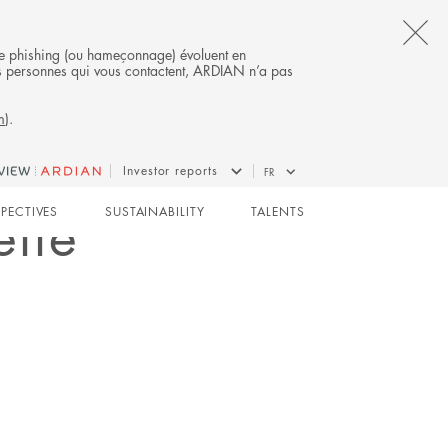
CL
s de phishing (ou hameçonnage) évoluent en
 des personnes qui vous contactent, ARDIAN n’a pas
TH
m
).
AL
B
Investor reports
FR
lle
SPECTIVES
SUSTAINABILITY
TALENTS