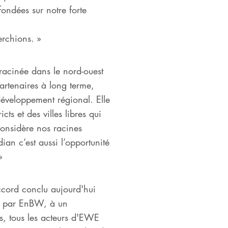
ondées sur notre forte
erchions. »
acinée dans le nord-ouest
artenaires à long terme,
éveloppement régional. Elle
ts et des villes libres qui
considère nos racines
ian c’est aussi l’opportunité
»
ccord conclu aujourd'hui
es par EnBW, à un
us, tous les acteurs d'EWE