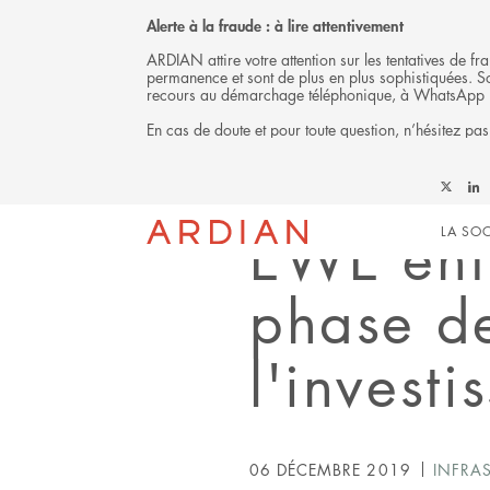
Alerte à la fraude : à lire attentivement
ARDIAN attire votre attention sur les tentatives de 
permanence et sont de plus en plus sophistiquées. Soy
recours au démarchage téléphonique, à WhatsApp 
En cas de doute et pour toute question, n’hésitez pas
Back
Follow
Foll
COMMUNIQUÉ DE PRESSE
Mai
Ardian
Ardi
EWE ent
LA SOC
on
on
X
Link
navi
phase de
l'invest
06 DÉCEMBRE 2019
INFRA