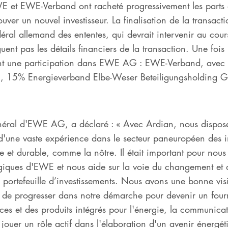
 et EWE-Verband ont racheté progressivement les parts d
uver un nouvel investisseur. La finalisation de la transact
déral allemand des ententes, qui devrait intervenir au cour
ent pas les détails financiers de la transaction. Une fois l
ront une participation dans EWE AG : EWE-Verband, ave
, 15% Energieverband Elbe-Weser Beteiligungsholding 
énéral d'EWE AG, a déclaré : « Avec Ardian, nous dispos
 d'une vaste expérience dans le secteur paneuropéen des i
e et durable, comme la nôtre. Il était important pour nous 
atégiques d'EWE et nous aide sur la voie du changement et
n portefeuille d’investissements. Nous avons une bonne vis
de progresser dans notre démarche pour devenir un fourn
ices et des produits intégrés pour l'énergie, la communica
 jouer un rôle actif dans l'élaboration d'un avenir énerg