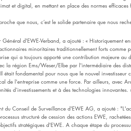
mat et digital, en mettant en place des normes efficaces f
oche que nous, c’est le solide partenaire que nous rech
 Général d'EWE-Verband, a ajouté : « Historiquement enr
ctionnaires minoritaires traditionnellement forts comme p
ise qui a toujours apporté une contribution majeure au d
avec la région Ems/Weser/Elbe par l'intermédiaire des distric
l était fondamental pour nous que le nouvel investisseur 
cal de l'entreprise comme une force. Par ailleurs, avec Ard
nités d’investissements et à des technologies innovantes. 
nt du Conseil de Surveillance d'EWE AG, a ajouté : "L'a
processus structuré de cession des actions EWE, racheté
s objectifs stratégiques d'EWE. A chaque étape du process