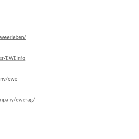
weerleben/
er/EWEinfo
any/ewe
ompany/ewe-ag/