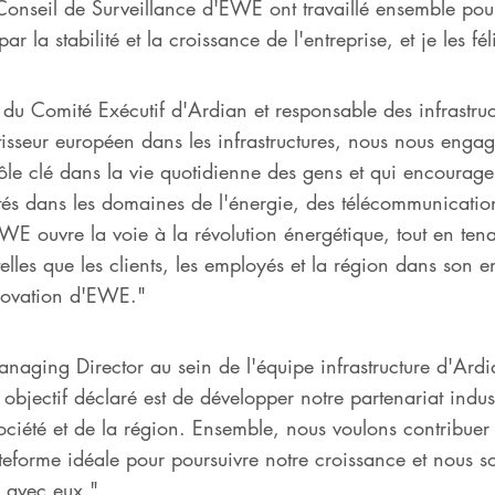
seil de Surveillance d'EWE ont travaillé ensemble pour s
ar la stabilité et la croissance de l'entreprise, et je les fél
u Comité Exécutif d'Ardian et responsable des infrastruc
stisseur européen dans les infrastructures, nous nous eng
rôle clé dans la vie quotidienne des gens et qui encourage
ités dans les domaines de l'énergie, des télécommunicatio
EWE ouvre la voie à la révolution énergétique, tout en te
telles que les clients, les employés et la région dans son 
nnovation d'EWE."
naging Director au sein de l'équipe infrastructure d'Ardia
 objectif déclaré est de développer notre partenariat ind
 société et de la région. Ensemble, nous voulons contribuer
teforme idéale pour poursuivre notre croissance et nous s
s avec eux."