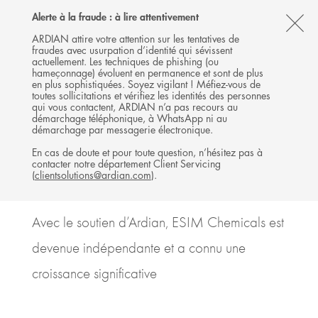
Follow
Follow
Follow
Follow
Ardian
Alerte à la fraude : à lire attentivement
Back
MENU
Ardian
Ardian
Ardian
on
CL
on
on
on
Jobs
ARDIAN attire votre attention sur les tentatives de
fraudes avec usurpation d’identité qui sévissent
X
LinkedIn
YouTube
on
TH
COMMUNIQUÉ DE PRESSE
actuellement. Les techniques de phishing (ou
LinkedIn
Ardian cède ESIM chemicals
AL
hameçonnage) évoluent en permanence et sont de plus
en plus sophistiquées. Soyez vigilant ! Méfiez-vous de
à Sun European Partners
B
toutes sollicitations et vérifiez les identités des personnes
qui vous contactent, ARDIAN n’a pas recours au
démarchage téléphonique, à WhatsApp ni au
14 MAI 2018
démarchage par messagerie électronique.
BUYOUT
ALLEMAGNE
En cas de doute et pour toute question, n’hésitez pas à
contacter notre département Client Servicing
6
MINUTES DE LECTURE
(
clientsolutions@ardian.com
).
Avec le soutien d’Ardian, ESIM Chemicals est
devenue indépendante et a connu une
croissance significative