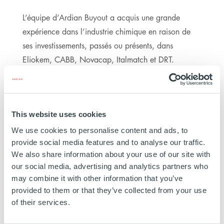
L’équipe d’Ardian Buyout a acquis une grande
expérience dans l’industrie chimique en raison de
ses investissements, passés ou présents, dans
Eliokem, CABB, Novacap, Italmatch et DRT.
À PROPOS D’ARDIAN
This website uses cookies
We use cookies to personalise content and ads, to
Ardian est un des leaders mondiaux de
provide social media features and to analyse our traffic.
l’investissement privé avec 67 milliards de dollars
We also share information about your use of our site with
gérés et/ou conseillés en Europe, en Amérique du
our social media, advertising and analytics partners who
Nord et en Asie. La société, majoritairement détenue
may combine it with other information that you’ve
provided to them or that they’ve collected from your use
par ses salariés, a toujours placé l’esprit d’entreprise
of their services.
au cœur de son approche et offre à ses investisseurs
internationaux des performances de premier plan.