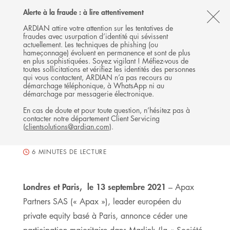
Follow
Follow
Follow
Follow
Ardian
Alerte à la fraude : à lire attentivement
Back
MENU
Ardian
Ardian
Ardian
on
CL
on
on
on
Jobs
ARDIAN attire votre attention sur les tentatives de
fraudes avec usurpation d’identité qui sévissent
X
LinkedIn
YouTube
on
TH
COMMUNIQUÉ DE PRESSE
actuellement. Les techniques de phishing (ou
LinkedIn
Apax Partners cède une
AL
hameçonnage) évoluent en permanence et sont de plus
en plus sophistiquées. Soyez vigilant ! Méfiez-vous de
participation majoritaire dans
B
toutes sollicitations et vérifiez les identités des personnes
qui vous contactent, ARDIAN n’a pas recours au
Marlink à Providence Equity
démarchage téléphonique, à WhatsApp ni au
Partners
démarchage par messagerie électronique.
En cas de doute et pour toute question, n’hésitez pas à
contacter notre département Client Servicing
13 SEPTEMBRE 2021
(
clientsolutions@ardian.com
).
CO-INVESTISSEMENT
ROYAUME UNI, LONDRES
6
MINUTES DE LECTURE
Londres et Paris, le 13 septembre 2021
– Apax
Partners SAS (« Apax »), leader européen du
private equity basé à Paris, annonce céder une
participation majoritaire dans Marlink (la « Société