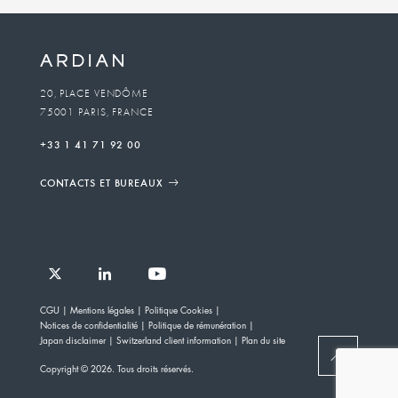
20, PLACE VENDÔME
75001 PARIS, FRANCE
+33 1 41 71 92 00
CONTACTS ET BUREAUX
Follow
Follow
Follow
Follow
Ardian
CGU
Mentions légales
Politique Cookies
Ardian
Ardian
Ardian
on
Notices de confidentialité
Politique de rémunération
on
on
on
Jobs
Japan disclaimer
Switzerland client information
Plan du site
X
LinkedIn
YouTube
on
BACK
Copyright © 2026. Tous droits réservés.
LinkedIn
TO