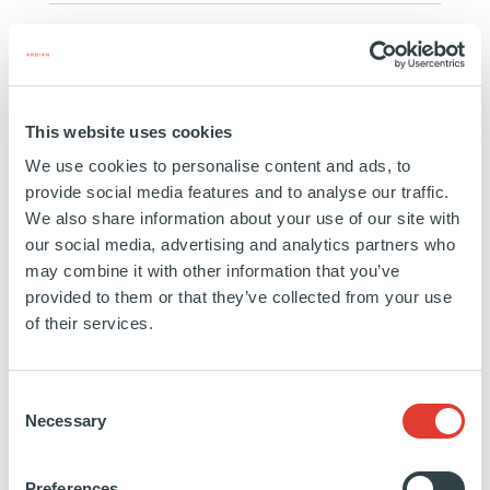
À PROPOS DE PROVIDENCE
EQUITY PARTNERS
This website uses cookies
Providence Equity Partners est une grande société de
capital-investissement d’envergure mondiale qui
We use cookies to personalise content and ads, to
provide social media features and to analyse our traffic.
totalise près de 45 milliards USD en capital
We also share information about your use of our site with
engagé. Providence fait figure de pionnier dans
our social media, advertising and analytics partners who
l’approche sectorielle du capital-investissement,
may combine it with other information that you’ve
cultivant l’idée qu’une équipe dédiée d’experts du
provided to them or that they’ve collected from your use
secteur puisse constituer des entreprises
of their services.
exceptionnelles dont la valeur perdure. Depuis sa
création en 1989, Providence a investi dans plus de
Consent
170 entreprises. C’est une société de capital-
Necessary
Selection
investissement de premier plan qui s’attache aux
secteurs des médias, des télécommunications, de
Preferences