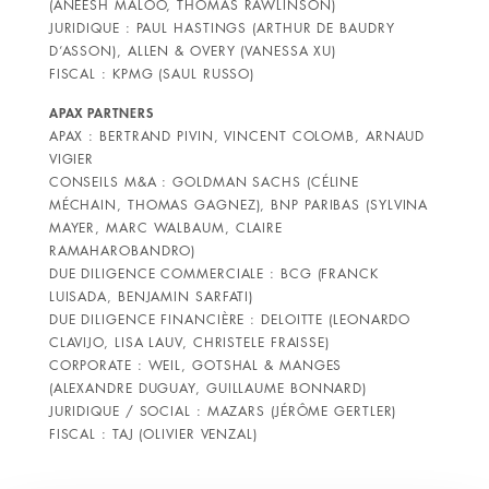
(ANEESH MALOO, THOMAS RAWLINSON)
JURIDIQUE : PAUL HASTINGS (ARTHUR DE BAUDRY
D’ASSON), ALLEN & OVERY (VANESSA XU)
FISCAL : KPMG (SAUL RUSSO)
APAX PARTNERS
APAX : BERTRAND PIVIN, VINCENT COLOMB, ARNAUD
VIGIER
CONSEILS M&A : GOLDMAN SACHS (CÉLINE
MÉCHAIN, THOMAS GAGNEZ), BNP PARIBAS (SYLVINA
MAYER, MARC WALBAUM, CLAIRE
RAMAHAROBANDRO)
DUE DILIGENCE COMMERCIALE : BCG (FRANCK
LUISADA, BENJAMIN SARFATI)
DUE DILIGENCE FINANCIÈRE : DELOITTE (LEONARDO
CLAVIJO, LISA LAUV, CHRISTELE FRAISSE)
CORPORATE : WEIL, GOTSHAL & MANGES
(ALEXANDRE DUGUAY, GUILLAUME BONNARD)
JURIDIQUE / SOCIAL : MAZARS (JÉRÔME GERTLER)
FISCAL : TAJ (OLIVIER VENZAL)