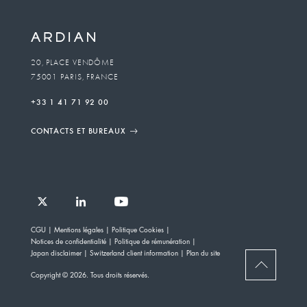
20, PLACE VENDÔME
75001 PARIS, FRANCE
+33 1 41 71 92 00
CONTACTS ET BUREAUX
Follow
Follow
Follow
Follow
Ardian
CGU
Mentions légales
Politique Cookies
Ardian
Ardian
Ardian
on
Notices de confidentialité
Politique de rémunération
on
on
on
Jobs
Japan disclaimer
Switzerland client information
Plan du site
X
LinkedIn
YouTube
on
BACK
Copyright © 2026. Tous droits réservés.
LinkedIn
TO
TOP