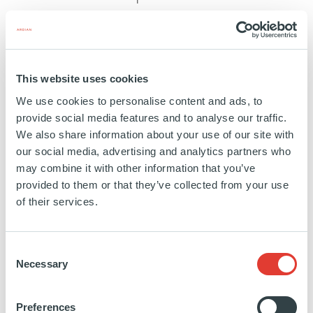
ITALIE
INVESTISSEMENT
14 OCTOBRE 2024
Santé et science de la vie
This website uses cookies
We use cookies to personalise content and ads, to
EN SAVOIR PLUS
provide social media features and to analyse our traffic.
We also share information about your use of our site with
our social media, advertising and analytics partners who
may combine it with other information that you’ve
provided to them or that they’ve collected from your use
of their services.
Jakala
Consent
Necessary
Selection
ITALIE
INVESTISSEMENT
01 JUILLET 2021
Preferences