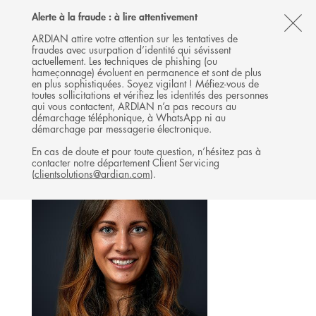
Follow
Follow
Follow
Follow
Ardian
Alerte à la fraude : à lire attentivement
MENU
Ardian
Ardian
Ardian
on
CL
on
on
on
Jobs
ARDIAN attire votre attention sur les tentatives de
fraudes avec usurpation d’identité qui sévissent
X
LinkedIn
YouTube
on
TH
BUYOUT
actuellement. Les techniques de phishing (ou
LinkedIn
AL
hameçonnage) évoluent en permanence et sont de plus
L'ÉQUIPE
en plus sophistiquées. Soyez vigilant ! Méfiez-vous de
B
toutes sollicitations et vérifiez les identités des personnes
qui vous contactent, ARDIAN n’a pas recours au
démarchage téléphonique, à WhatsApp ni au
démarchage par messagerie électronique.
En cas de doute et pour toute question, n’hésitez pas à
contacter notre département Client Servicing
(
clientsolutions@ardian.com
).