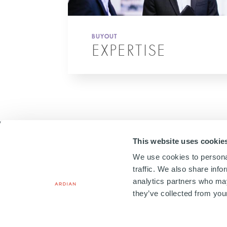
BUYOUT
EXPERTISE
This website uses cookie
We use cookies to personal
traffic. We also share info
analytics partners who may
20, PLACE VENDÔME
75001 PARIS, FRANCE
they’ve collected from your
+33 1 41 71 92 00