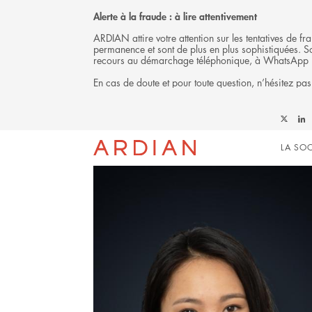
Alerte à la fraude : à lire attentivement
ARDIAN attire votre attention sur les tentatives de 
permanence et sont de plus en plus sophistiquées. Soy
recours au démarchage téléphonique, à WhatsApp 
En cas de doute et pour toute question, n’hésitez pas
L'ÉQUIPE
Follow
Foll
Mai
Ardian
Ardi
LA SOC
on
on
X
Link
navi