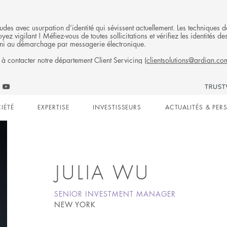
fraudes avec usurpation d’identité qui sévissent actuellement. Les technique
ez vigilant ! Méfiez-vous de toutes sollicitations et vérifiez les identités
ni au démarchage par messagerie électronique.
 à contacter notre département Client Servicing (
clientsolutions@ardian.co
Follow
ow
Follow
Ardian
n
an
Ardian
on
IÉTÉ
EXPERTISE
INVESTISSEURS
ACTUALITÉS & PER
on
Jobs
edIn
YouTube
on
gation
LinkedIn
JULIA WU
SENIOR INVESTMENT MANAGER
NEW YORK