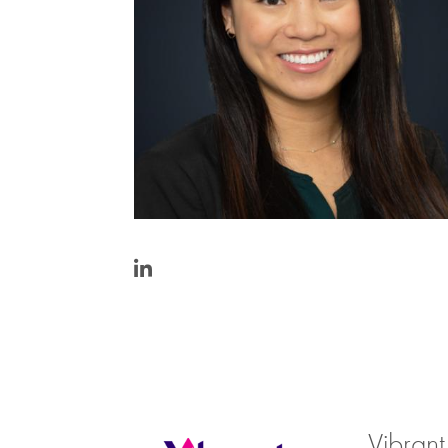
https://www.linkedin.com/in/julia-
wu-
28105b90/
Vibrant