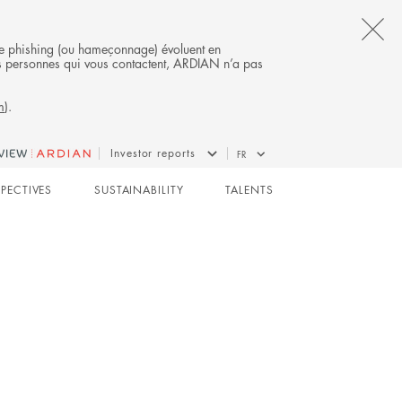
CL
s de phishing (ou hameçonnage) évoluent en
 des personnes qui vous contactent, ARDIAN n’a pas
TH
m
).
AL
B
BUYOUT
Investor reports
FR
SPECTIVES
SUSTAINABILITY
TALENTS