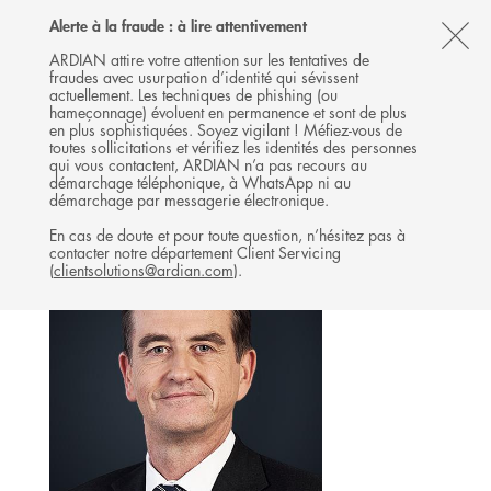
Follow
Follow
Follow
Follow
Ardian
Alerte à la fraude : à lire attentivement
MENU
Ardian
Ardian
Ardian
on
CL
on
on
on
Jobs
ARDIAN attire votre attention sur les tentatives de
fraudes avec usurpation d’identité qui sévissent
X
LinkedIn
YouTube
on
TH
BUYOUT
actuellement. Les techniques de phishing (ou
LinkedIn
AL
hameçonnage) évoluent en permanence et sont de plus
L'ÉQUIPE
en plus sophistiquées. Soyez vigilant ! Méfiez-vous de
B
toutes sollicitations et vérifiez les identités des personnes
qui vous contactent, ARDIAN n’a pas recours au
démarchage téléphonique, à WhatsApp ni au
démarchage par messagerie électronique.
En cas de doute et pour toute question, n’hésitez pas à
contacter notre département Client Servicing
(
clientsolutions@ardian.com
).