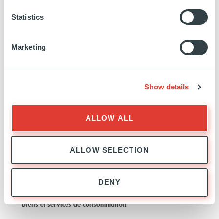
ROYAUME UNI
Statistics
INVESTISSEMENT
06 JUILLET 2016
Santé et science de la vie
Marketing
EN SAVOIR PLUS
Show details
ALLOW ALL
Solina
ALLOW SELECTION
FRANCE
DENY
INVESTISSEMENT
17 DÉCEMBRE 2015
Biens et services de consommation