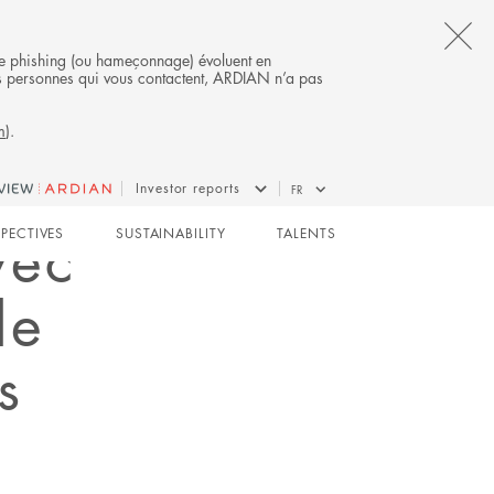
CL
s de phishing (ou hameçonnage) évoluent en
 des personnes qui vous contactent, ARDIAN n’a pas
TH
m
).
AL
B
Investor reports
FR
vec
SPECTIVES
SUSTAINABILITY
TALENTS
de
s