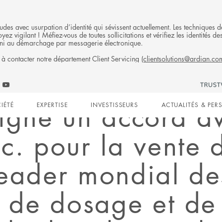
fraudes avec usurpation d’identité qui sévissent actuellement. Les technique
ez vigilant ! Méfiez-vous de toutes sollicitations et vérifiez les identités
ni au démarchage par messagerie électronique.
 à contacter notre département Client Servicing (
clientsolutions@ardian.co
Follow
ow
Follow
Ardian
n
an
Ardian
on
igne un accord a
IÉTÉ
EXPERTISE
INVESTISSEURS
ACTUALITÉS & PER
on
Jobs
edIn
YouTube
on
gation
LinkedIn
c. pour la vente 
leader mondial de
s de dosage et de