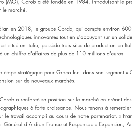
aro (MO), Corob a été fondée en 1984, introduisant le p
r le marché.
Ardian en 2018, le groupe Corob, qui compte environ 600
echnologiques innovantes tout en s'appuyant sur un solide
est situé en Italie, possède trois sites de production en It
un chiffre d'affaires de plus de 110 millions d'euros.
e étape stratégique pour Graco Inc. dans son segment « Co
pansion sur de nouveaux marchés.
Corob a renforcé sa position sur le marché en créant des 
éographiques à forte croissance. Nous tenons à remercier 
our le travail accompli au cours de notre partenariat. » 
eur Général d'Ardian France et Responsable Expansion, A