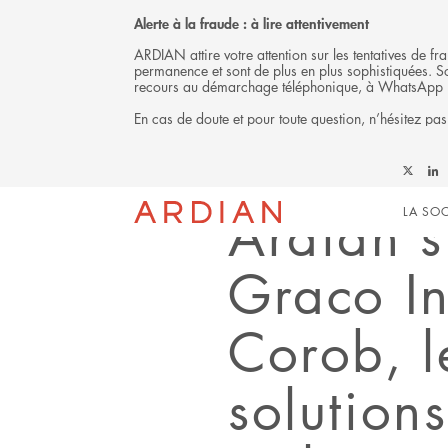
Alerte à la fraude : à lire attentivement
ARDIAN attire votre attention sur les tentatives de 
permanence et sont de plus en plus sophistiquées. Soy
recours au démarchage téléphonique, à WhatsApp 
En cas de doute et pour toute question, n’hésitez pas
Back
Follow
Foll
COMMUNIQUÉ DE PRESSE
Mai
Ardian
Ardi
Ardian s
LA SOC
on
on
X
Link
navi
Graco In
Corob, 
solution