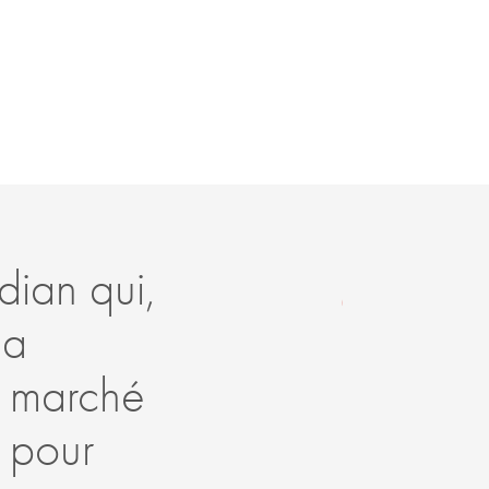
dian qui,
C’
 a
da
e marché
pa
e pour
l’