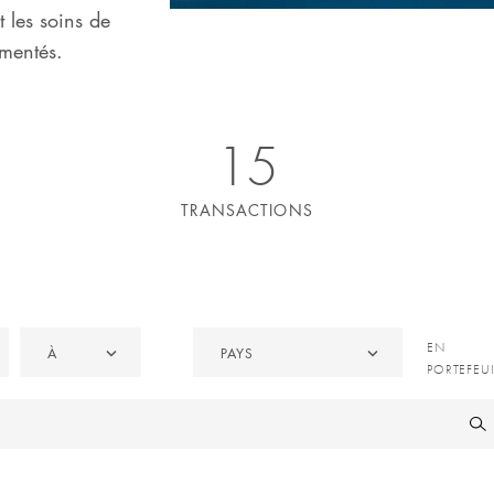
 les soins de
imentés.
15
TRANSACTIONS
À
Pays
EN
EN
À
PAYS
PORTEFE
PORTEFEUI
/
CÉDÉES