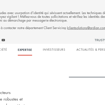
fraudes avec usurpation d’identité qui sévissent actuellement. Les technique
ez vigilant ! Méfiez-vous de toutes sollicitations et vérifiez les identités
ni au démarchage par messagerie électronique.
 à contacter notre département Client Servicing (
clientsolutions@ardian.co
S
Follow
low
Follow
Ardian
n
ian
Ardian
on
CIÉTÉ
EXPERTISE
INVESTISSEURS
ACTUALITÉS & PER
on
Jobs
edIn
YouTube
on
gation
LinkedIn
cteurs
e robustes et