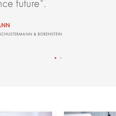
nce future".
ANN
 SCHUSTERMANN & BORENSTEIN