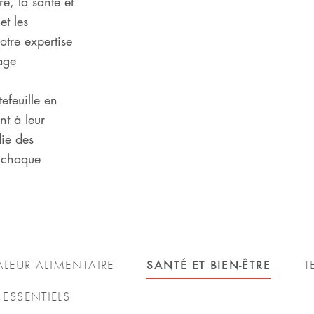
e, la santé et
et les
otre expertise
age
efeuille en
nt à leur
ie des
e chaque
SANTÉ ET BIEN-ÊTRE
ALEUR ALIMENTAIRE
T
 ESSENTIELS