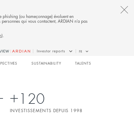
CL
s de phishing (ou hameçonnage) évoluent en
 des personnes qui vous contactent, ARDIAN n’a pas
TH
m
).
AL
B
BUYOUT
Investor reports
FR
SPECTIVES
SUSTAINABILITY
TALENTS
+120
INVESTISSEMENTS DEPUIS 1998