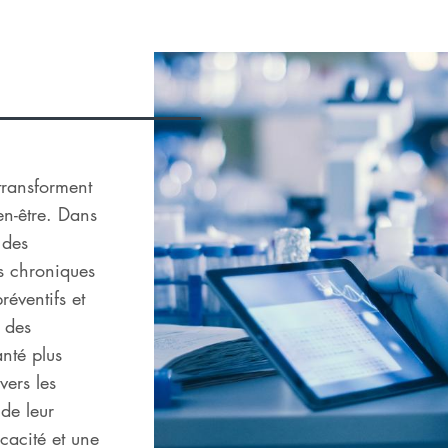
 transforment
en-être. Dans
 des
s chroniques
éventifs et
 des
anté plus
 vers les
 de leur
icacité et une