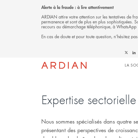
Alerte à la fraude : à lire attentivement
ARDIAN attire votre attention sur les tentatives de 
permanence et sont de plus en plus sophistiquées. Soy
recours au démarchage téléphonique, à WhatsApp 
En cas de doute et pour toute question, n’hésitez pas
INVESTISSEMENT
Follow
Fol
Mai
Ardian
Ard
LA SO
on
on
X
Link
navi
Expertise sectorielle
Nous sommes spécialisés dans quatre se
présentant des perspectives de croissanc