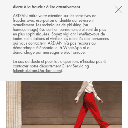
Follow
Follow
Follow
Follow
Ardian
Alerte à la fraude : à lire attentivement
MENU
Ardian
Ardian
Ardian
on
CL
on
on
on
Jobs
ARDIAN attire votre attention sur les tentatives de
fraudes avec usurpation d’identité qui sévissent
X
LinkedIn
YouTube
on
TH
actuellement. Les techniques de phishing (ou
LinkedIn
AL
hameçonnage) évoluent en permanence et sont de plus
en plus sophistiquées. Soyez vigilant ! Méfiez-vous de
B
toutes sollicitations et vérifiez les identités des personnes
qui vous contactent, ARDIAN n’a pas recours au
démarchage téléphonique, à WhatsApp ni au
démarchage par messagerie électronique.
En cas de doute et pour toute question, n’hésitez pas à
contacter notre département Client Servicing
(
clientsolutions@ardian.com
).