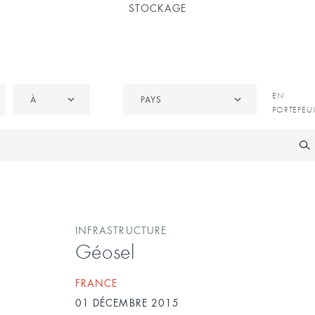
STOCKAGE
À
Pays
EN
EN
À
PAYS
PORTEFE
PORTEFEUI
/
CÉDÉES
INFRASTRUCTURE
Géosel
FRANCE
01 DÉCEMBRE 2015