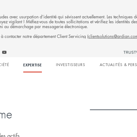
fraudes avec usurpation d’identité qui sévissent actuellement. Les technique
ez vigilant ! Méfiez-vous de toutes sollicitations et vérifiez les identités
ni au démarchage par messagerie électronique.
 à contacter notre département Client Servicing (
clientsolutions@ardian.co
S
Follow
low
Follow
Ardian
n
ian
Ardian
on
CIÉTÉ
EXPERTISE
INVESTISSEURS
ACTUALITÉS & PER
on
Jobs
edIn
YouTube
on
gation
LinkedIn
rme
es actifs