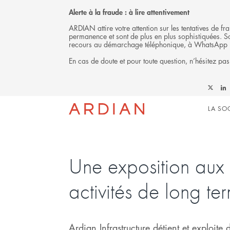
Alerte à la fraude : à lire attentivement
ARDIAN attire votre attention sur les tentatives de 
permanence et sont de plus en plus sophistiquées. Soy
recours au démarchage téléphonique, à WhatsApp 
En cas de doute et pour toute question, n’hésitez pas
INVESTISSEMENT
Follow
Fol
Mai
Ardian
Ard
LA SO
on
on
X
Link
navi
Une exposition aux
activités de long te
Ardian Infrastructure détient et exploite d