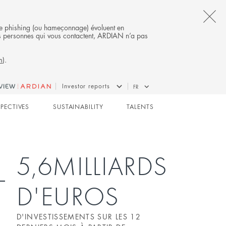
CL
s de phishing (ou hameçonnage) évoluent en
 des personnes qui vous contactent, ARDIAN n’a pas
TH
m
).
AL
B
INFRASTRUCTURE
Investor reports
FR
SPECTIVES
SUSTAINABILITY
TALENTS
5,6MILLIARDS
D'EUROS
D'INVESTISSEMENTS SUR LES 12