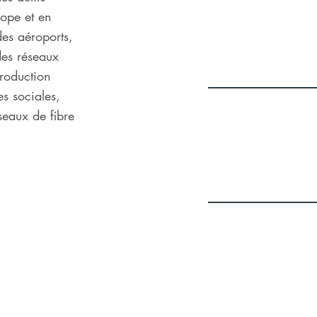
rope et en
des aéroports,
des réseaux
production
es sociales,
seaux de fibre