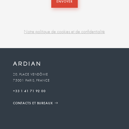
ENVOYER
Notre politique de cookies et de confidentialité
Business
unit
To
20, PLACE VENDÔME
75001 PARIS, FRANCE
email
+33 1 41 71 92 00
CONTACTS ET BUREAUX