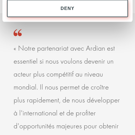
DENY
« Notre partenariat avec Ardian est
Ardi
essentiel si nous voulons devenir un
enco
acteur plus compétitif au niveau
des 
mondial. Il nous permet de croître
santé
plus rapidement, de nous développer
mani
à l'international et de profiter
part
d'opportunités majeures pour obtenir
améli