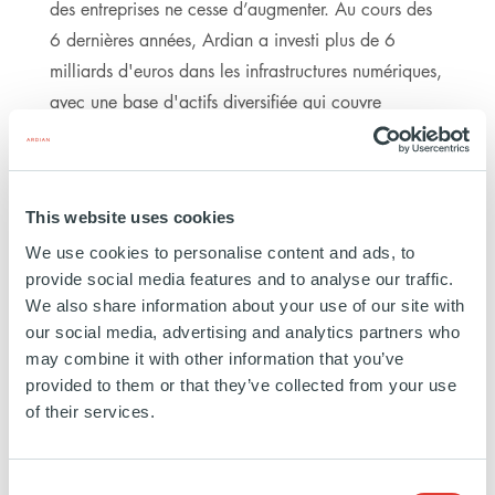
des entreprises ne cesse d’augmenter. Au cours des
6 dernières années, Ardian a investi plus de 6
milliards d'euros dans les infrastructures numériques,
avec une base d'actifs diversifiée qui couvre
l'ensemble du spectre numérique, avec des
investissements dans les tours, la fibre optique et les
data centers à travers l'Europe et l'Amérique.
This website uses cookies
We use cookies to personalise content and ads, to
4M
DE FOYERS COUVERTS
provide social media features and to analyse our traffic.
PAR DES RÉSEAUX DE
We also share information about your use of our site with
FIBRE OPTIQUE EN 2024
our social media, advertising and analytics partners who
may combine it with other information that you’ve
provided to them or that they’ve collected from your use
of their services.
+25,000
TOURS DE
TÉLÉCOMMUNICATIONS
Consent