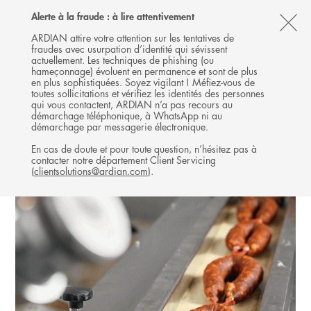
Follow
Follow
Follow
Follow
Ardian
Alerte à la fraude : à lire attentivement
MENU
Ardian
Ardian
Ardian
on
CL
on
on
on
Jobs
ARDIAN attire votre attention sur les tentatives de
fraudes avec usurpation d’identité qui sévissent
X
LinkedIn
YouTube
on
TH
INFRASTRUCTURE
actuellement. Les techniques de phishing (ou
LinkedIn
AL
hameçonnage) évoluent en permanence et sont de plus
INVESTISSEMENTS
en plus sophistiquées. Soyez vigilant ! Méfiez-vous de
B
toutes sollicitations et vérifiez les identités des personnes
qui vous contactent, ARDIAN n’a pas recours au
démarchage téléphonique, à WhatsApp ni au
démarchage par messagerie électronique.
En cas de doute et pour toute question, n’hésitez pas à
contacter notre département Client Servicing
(
clientsolutions@ardian.com
).