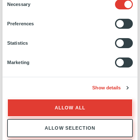
Necessary
Selection
Preferences
350MW
DE CAPACITÉ DE DATA
CENTERS (Y COMPRIS
DE PIPELINES)
Statistics
Marketing
FILTRES
Search
by
Show details
keyword
FILTRER
TOUT AFFICHER
ALLOW ALL
Nous n'avons trouvé aucune correspondance pour
ALLOW SELECTION
votre requête, veuillez réessayer.