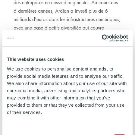
des entreprises ne cesse d’augmenter. Au cours des
6 dernières années, Ardian a investi plus de 6
milliards d'euros dans les infrastructures numériques,
avec une base d'actifs diversifiée qui couvre
l'ensemble du spectre numérique, avec des
investissements dans les tours, la fibre optique et les
data centers à travers l'Europe et l'Amérique.
This website uses cookies
We use cookies to personalise content and ads, to
4M
DE FOYERS COUVERTS
provide social media features and to analyse our traffic.
PAR DES RÉSEAUX DE
We also share information about your use of our site with
FIBRE OPTIQUE EN 2024
our social media, advertising and analytics partners who
may combine it with other information that you’ve
provided to them or that they’ve collected from your use
of their services.
+25,000
TOURS DE
TÉLÉCOMMUNICATIONS
Consent