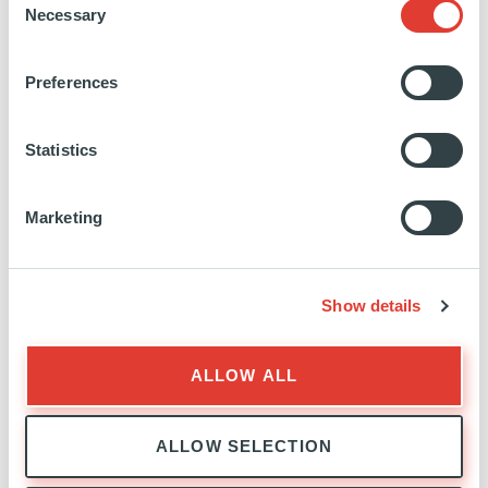
Necessary
Selection
Preferences
350MW
DE CAPACITÉ DE DATA
CENTERS (Y COMPRIS
DE PIPELINES)
Statistics
Marketing
FILTRES
Search
by
Show details
keyword
FILTRER
TOUT AFFICHER
ALLOW ALL
Nous n'avons trouvé aucune correspondance pour
ALLOW SELECTION
votre requête, veuillez réessayer.