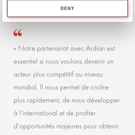
DENY
« Notre partenariat avec Ardian est
Ardi
essentiel si nous voulons devenir un
enco
acteur plus compétitif au niveau
des 
mondial. Il nous permet de croître
santé
plus rapidement, de nous développer
mani
à l'international et de profiter
part
d'opportunités majeures pour obtenir
améli