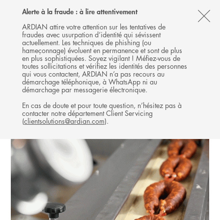
Follow
Follow
Follow
Follow
Ardian
Alerte à la fraude : à lire attentivement
MENU
Ardian
Ardian
Ardian
on
CL
on
on
on
Jobs
ARDIAN attire votre attention sur les tentatives de
fraudes avec usurpation d’identité qui sévissent
X
LinkedIn
YouTube
on
TH
INFRASTRUCTURE
actuellement. Les techniques de phishing (ou
LinkedIn
AL
hameçonnage) évoluent en permanence et sont de plus
INVESTISSEMENTS
en plus sophistiquées. Soyez vigilant ! Méfiez-vous de
B
toutes sollicitations et vérifiez les identités des personnes
qui vous contactent, ARDIAN n’a pas recours au
démarchage téléphonique, à WhatsApp ni au
démarchage par messagerie électronique.
En cas de doute et pour toute question, n’hésitez pas à
contacter notre département Client Servicing
(
clientsolutions@ardian.com
).