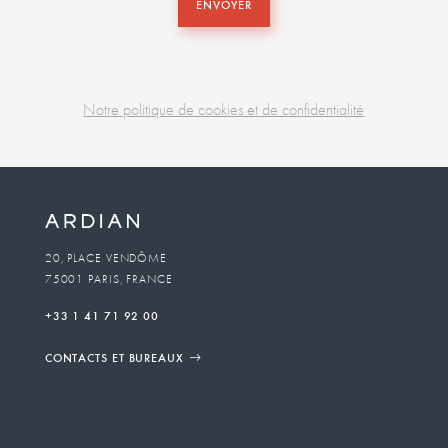
ENVOYER
Notre politique de cookies et de confidentialité
Business
unit
To
20, PLACE VENDÔME
75001 PARIS, FRANCE
email
+33 1 41 71 92 00
CONTACTS ET BUREAUX