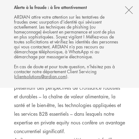
Follow
Follow
Follow
Follow
Ardian
Alerte à la fraude : à lire attentivement
MENU
Ardian
Ardian
Ardian
on
CL
on
on
on
Jobs
ARDIAN attire votre attention sur les tentatives de
fraudes avec usurpation d’identité qui sévissent
X
LinkedIn
YouTube
on
TH
BUYOUT
actuellement. Les techniques de phishing (ou
LinkedIn
AL
hameçonnage) évoluent en permanence et sont de plus
INVESTISSEMENTS
en plus sophistiquées. Soyez vigilant ! Méfiez-vous de
B
toutes sollicitations et vérifiez les identités des personnes
qui vous contactent, ARDIAN n’a pas recours au
démarchage téléphonique, à WhatsApp ni au
démarchage par messagerie électronique.
Expertise sectorielle
En cas de doute et pour toute question, n’hésitez pas à
contacter notre département Client Servicing
(
clientsolutions@ardian.com
).
Nous sommes spécialisés dans quatre secteurs
présentant des perspectives de croissance robustes
et durables – la chaîne de valeur alimentaire, la
santé et le bien-être, les technologies appliquées et
les services B2B essentiels – dans lesquels notre
expertise en private equity nous confère un avantage
concurrentiel significatif.