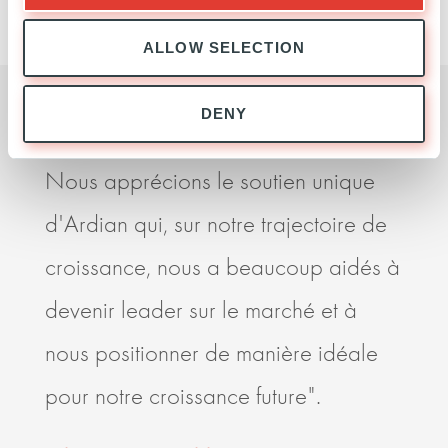
ALLOW SELECTION
DENY
Nous apprécions le soutien unique
C’es
d'Ardian qui, sur notre trajectoire de
et s
croissance, nous a beaucoup aidés à
l’éc
devenir leader sur le marché et à
rela
nous positionner de manière idéale
Ardi
pour notre croissance future".
les 
delà