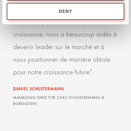
Nous apprécions le soutien unique
C’es
DENY
d'Ardian qui, sur notre trajectoire de
et s
croissance, nous a beaucoup aidés à
l’éc
devenir leader sur le marché et à
rela
nous positionner de manière idéale
Ardi
pour notre croissance future".
les 
delà
DANIEL SCHUSTERMANN
sont
MANAGING DIRECTOR CHEZ SCHUSTERMANN &
BORENSTEIN
DAVI
AVOCA