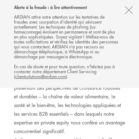
Follow
Follow
Follow
Follow
Ardian
Alerte à la fraude : à lire attentivement
MENU
Ardian
Ardian
Ardian
on
CL
on
on
on
Jobs
ARDIAN attire votre attention sur les tentatives de
fraudes avec usurpation d’identité qui sévissent
X
LinkedIn
YouTube
on
TH
BUYOUT
actuellement. Les techniques de phishing (ou
LinkedIn
AL
hameçonnage) évoluent en permanence et sont de plus
INVESTISSEMENTS
en plus sophistiquées. Soyez vigilant ! Méfiez-vous de
B
toutes sollicitations et vérifiez les identités des personnes
qui vous contactent, ARDIAN n’a pas recours au
démarchage téléphonique, à WhatsApp ni au
démarchage par messagerie électronique.
Expertise sectorielle
En cas de doute et pour toute question, n’hésitez pas à
contacter notre département Client Servicing
(
clientsolutions@ardian.com
).
Nous sommes spécialisés dans quatre secteurs
présentant des perspectives de croissance robustes
et durables – la chaîne de valeur alimentaire, la
santé et le bien-être, les technologies appliquées et
les services B2B essentiels – dans lesquels notre
expertise en private equity nous confère un avantage
concurrentiel significatif.