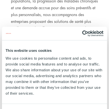
populations, la progression des maladies chroniques
et une demande accrue pour des soins préventifs et
plus personnalisés, nous accompagnons des
entreprises proposant des solutions de santé plus
intelligentes, plus efficientes et orientées vers les
résultats. Ardian s’associe à des leaders de leur
catégorie qui stimulent l’innovation, l’efficacité et
une croissance durable dans la manière dont les
This website uses cookies
soins de santé sont développés, délivrés et
We use cookies to personalise content and ads, to
expérimentés.
provide social media features and to analyse our traffic.
We also share information about your use of our site with
3.4MDs€
our social media, advertising and analytics partners who
INVESTIS
may combine it with other information that you’ve
provided to them or that they’ve collected from your use
of their services.
15