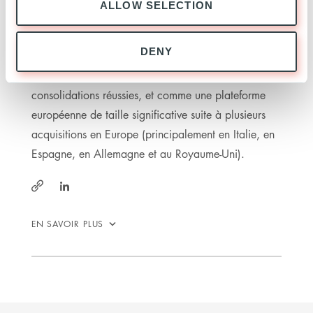
ALLOW SELECTION
Technologie). Au cours des 10 dernières années, le
groupe s'est imposé comme le leader français dans
DENY
ses domaines éducatifs principaux, grâce à une
croissance organique continue ainsi qu'à des
consolidations réussies, et comme une plateforme
européenne de taille significative suite à plusieurs
acquisitions en Europe (principalement en Italie, en
Espagne, en Allemagne et au Royaume-Uni).
https://www.linkedin.com/company/ad-
https://www.ad-
education/
education.com/
EN SAVOIR PLUS