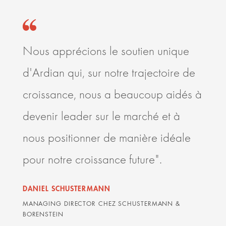
Nous apprécions le soutien unique
C’es
d'Ardian qui, sur notre trajectoire de
et s
croissance, nous a beaucoup aidés à
l’éc
devenir leader sur le marché et à
rela
nous positionner de manière idéale
Ardi
pour notre croissance future".
les 
delà
DANIEL SCHUSTERMANN
sont
MANAGING DIRECTOR CHEZ SCHUSTERMANN &
BORENSTEIN