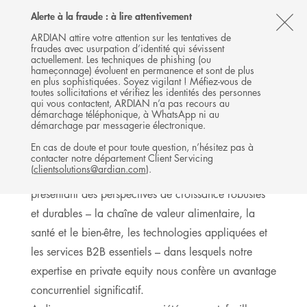
Follow
Follow
Follow
Follow
Ardian
Alerte à la fraude : à lire attentivement
MENU
Ardian
Ardian
Ardian
on
CL
on
on
on
Jobs
ARDIAN attire votre attention sur les tentatives de
fraudes avec usurpation d’identité qui sévissent
X
LinkedIn
YouTube
on
TH
BUYOUT
actuellement. Les techniques de phishing (ou
LinkedIn
AL
hameçonnage) évoluent en permanence et sont de plus
INVESTISSEMENTS
en plus sophistiquées. Soyez vigilant ! Méfiez-vous de
B
toutes sollicitations et vérifiez les identités des personnes
qui vous contactent, ARDIAN n’a pas recours au
démarchage téléphonique, à WhatsApp ni au
démarchage par messagerie électronique.
Expertise sectorielle
En cas de doute et pour toute question, n’hésitez pas à
contacter notre département Client Servicing
(
clientsolutions@ardian.com
).
Nous sommes spécialisés dans quatre secteurs
présentant des perspectives de croissance robustes
et durables – la chaîne de valeur alimentaire, la
santé et le bien-être, les technologies appliquées et
les services B2B essentiels – dans lesquels notre
expertise en private equity nous confère un avantage
concurrentiel significatif.