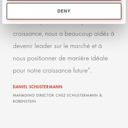
Nous apprécions le soutien unique
C’es
DENY
d'Ardian qui, sur notre trajectoire de
et s
croissance, nous a beaucoup aidés à
l’éc
devenir leader sur le marché et à
rela
nous positionner de manière idéale
Ardi
pour notre croissance future".
les 
delà
DANIEL SCHUSTERMANN
sont
MANAGING DIRECTOR CHEZ SCHUSTERMANN &
BORENSTEIN
DAVI
AVOCA