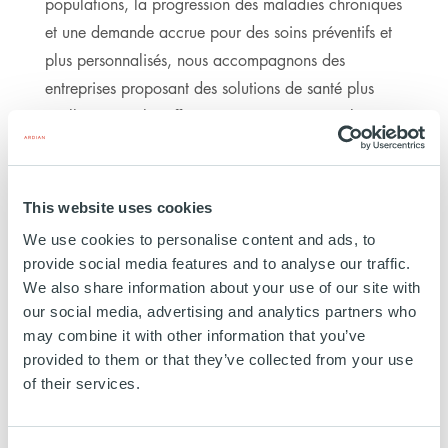
populations, la progression des maladies chroniques
et une demande accrue pour des soins préventifs et
plus personnalisés, nous accompagnons des
entreprises proposant des solutions de santé plus
intelligentes, plus efficientes et orientées vers les
résultats. Ardian s’associe à des leaders de leur
catégorie qui stimulent l’innovation, l’efficacité et
une croissance durable dans la manière dont les
This website uses cookies
soins de santé sont développés, délivrés et
We use cookies to personalise content and ads, to
expérimentés.
provide social media features and to analyse our traffic.
We also share information about your use of our site with
3.4MDs€
our social media, advertising and analytics partners who
INVESTIS
may combine it with other information that you’ve
provided to them or that they’ve collected from your use
of their services.
15