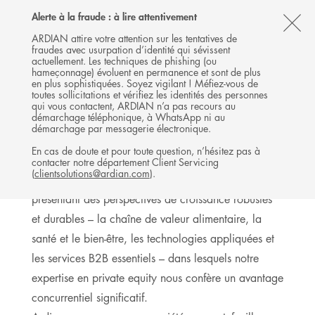
Follow
Follow
Follow
Follow
Ardian
Alerte à la fraude : à lire attentivement
MENU
Ardian
Ardian
Ardian
on
CL
on
on
on
Jobs
ARDIAN attire votre attention sur les tentatives de
fraudes avec usurpation d’identité qui sévissent
X
LinkedIn
YouTube
on
TH
BUYOUT
actuellement. Les techniques de phishing (ou
LinkedIn
AL
hameçonnage) évoluent en permanence et sont de plus
INVESTISSEMENTS
en plus sophistiquées. Soyez vigilant ! Méfiez-vous de
B
toutes sollicitations et vérifiez les identités des personnes
qui vous contactent, ARDIAN n’a pas recours au
démarchage téléphonique, à WhatsApp ni au
démarchage par messagerie électronique.
Expertise sectorielle
En cas de doute et pour toute question, n’hésitez pas à
contacter notre département Client Servicing
(
clientsolutions@ardian.com
).
Nous sommes spécialisés dans quatre secteurs
présentant des perspectives de croissance robustes
et durables – la chaîne de valeur alimentaire, la
santé et le bien-être, les technologies appliquées et
les services B2B essentiels – dans lesquels notre
expertise en private equity nous confère un avantage
concurrentiel significatif.