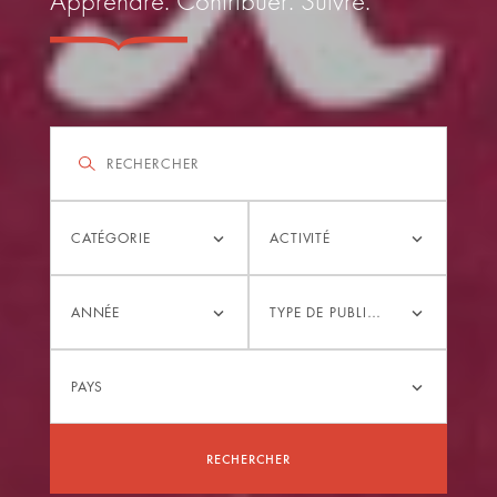
Apprendre. Contribuer. Suivre.
Filtrer
Rechercher
Catégorie
Activité
CATÉGORIE
ACTIVITÉ
Année
Type
ANNÉE
TYPE DE PUBLICATION
de
publication
Pays
PAYS
RECHERCHER