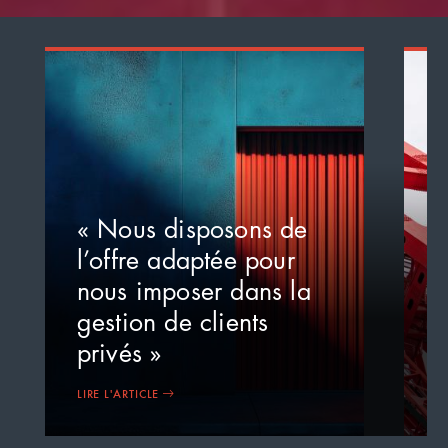
« Nous disposons de
«
l’offre adaptée pour
m
nous imposer dans la
m
gestion de clients
l
privés »
i
LIRE L'ARTICLE
LI