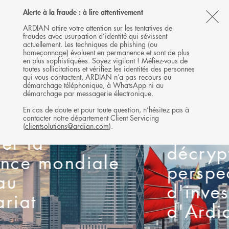
Follow
Follow
Follow
Follow
Ardian
Alerte à la fraude : à lire attentivement
MENU
Ardian
Ardian
Ardian
on
CL
on
on
on
Jobs
ARDIAN attire votre attention sur les tentatives de
fraudes avec usurpation d’identité qui sévissent
X
LinkedIn
YouTube
on
TH
actuellement. Les techniques de phishing (ou
LinkedIn
AL
hameçonnage) évoluent en permanence et sont de plus
en plus sophistiquées. Soyez vigilant ! Méfiez-vous de
B
toutes sollicitations et vérifiez les identités des personnes
qui vous contactent, ARDIAN n’a pas recours au
démarchage téléphonique, à WhatsApp ni au
démarchage par messagerie électronique.
Depuis Hong Kong :
En cas de doute et pour toute question, n’hésitez pas à
contacter notre département Client Servicing
(
clientsolutions@ardian.com
).
Jan Philipp Schmitz
décrypte les
perspectives
d'investissement
d'Ardian en Asie